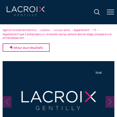
Agence immobilière Gentilly
Location
Ivry sur seine
Appartement
T3
Appartement type 3 pieces dans un immeuble neuf au 4eme et dernier etage compose d une
entree desservant
retour aux résultats
loué