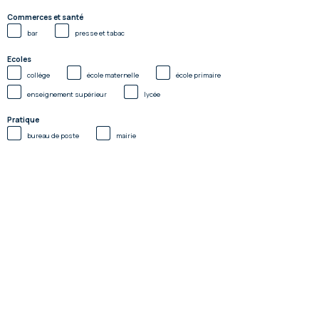
Commerces et santé
bar
presse et tabac
Ecoles
collège
école maternelle
école primaire
enseignement supérieur
lycée
Pratique
bureau de poste
mairie