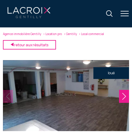
Agence immobilière Gentilly
Location pro
Gentilly
Local commercial
retour aux résultats
loué