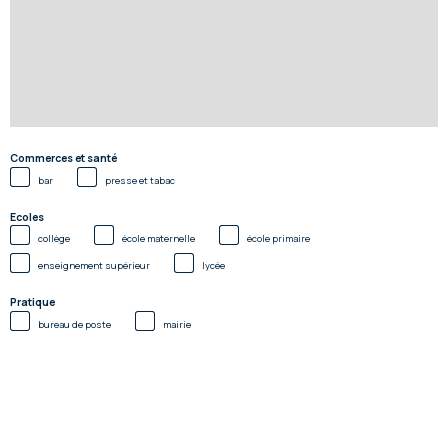
Commerces et santé
bar
presse et tabac
Ecoles
collège
école maternelle
école primaire
enseignement supérieur
lycée
Pratique
bureau de poste
mairie