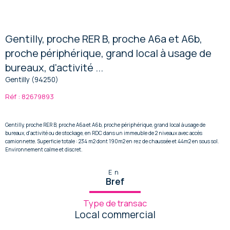
Gentilly, proche RER B, proche A6a et A6b,
proche périphérique, grand local à usage de
bureaux, d'activité ...
Gentilly (94250)
Réf : 82679893
Gentilly, proche RER B, proche A6a et A6b, proche périphérique, grand local à usage de
bureaux, d'activité ou de stockage, en RDC dans un immeuble de 2 niveaux avec accès
camionnette. Superficie totale : 234 m2 dont 190m2 en rez de chaussée et 44m2 en sous sol.
Environnement calme et discret.
En
Bref
Type de transac
Local commercial