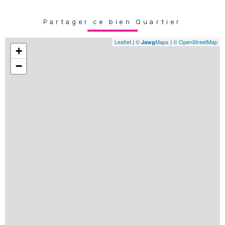
Partager ce bien Quartier
Leaflet
|
©
Maps
|
© OpenStreetMap
Jawg
+
−