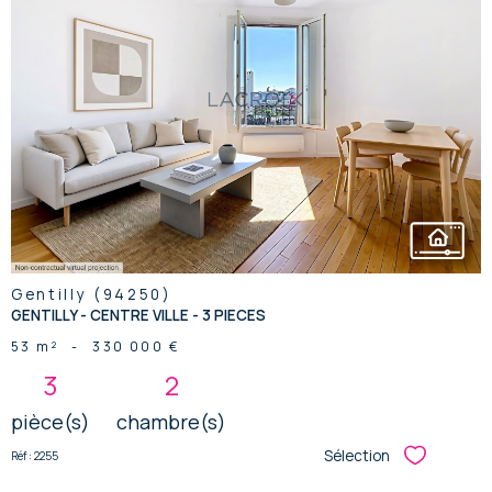
voir le
bien
Gentilly (94250)
GENTILLY - CENTRE VILLE - 3 PIECES
53 m²
-
330 000 €
3
2
pièce(s)
chambre(s)
Sélection
Réf : 2255
Sélectionner