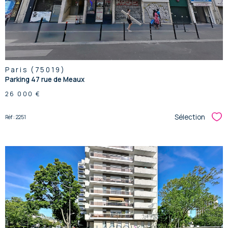
Paris (75019)
Parking 47 rue de Meaux
26 000 €
Sélection
Réf : 2251
Sél
voir le