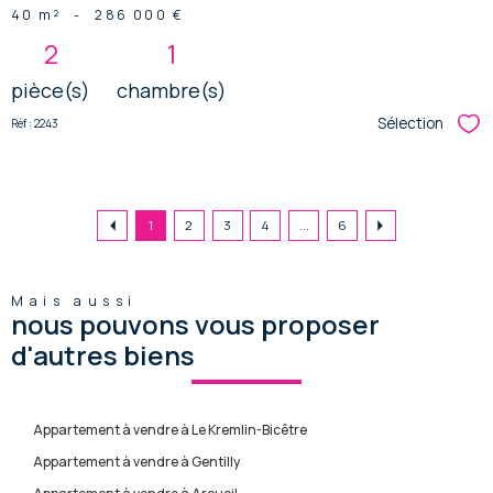
40 m²
-
286 000 €
2
1
pièce(s)
chambre(s)
Sélection
Réf : 2243
Sél
1
2
3
4
...
6
Mais aussi
nous pouvons vous proposer
d'autres biens
Appartement à vendre à Le Kremlin-Bicêtre
Appartement à vendre à Gentilly