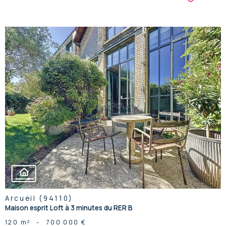
voir le
bien
Arcueil (94110)
Maison esprit Loft à 3 minutes du RER B
120 m²
-
700 000 €