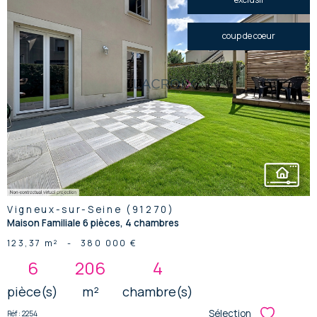
coup de coeur
voir le
bien
Vigneux-sur-Seine (91270)
Maison Familiale 6 pièces, 4 chambres
123,37 m²
-
380 000 €
6
206
4
pièce(s)
m²
chambre(s)
Sélection
Réf : 2254
Sélectionner