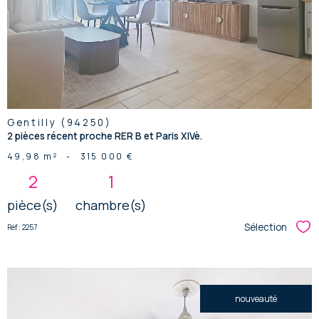
bien
Gentilly (94250)
2 pièces récent proche RER B et Paris XIVè.
49,98 m²
-
315 000 €
2
1
pièce(s)
chambre(s)
Sélection
Réf : 2257
Sél
nouveauté