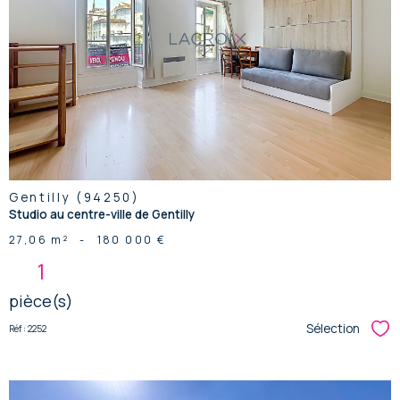
voir le
bien
Gentilly (94250)
Studio au centre-ville de Gentilly
27,06 m²
-
180 000 €
1
pièce(s)
Sélection
Réf : 2252
Sél