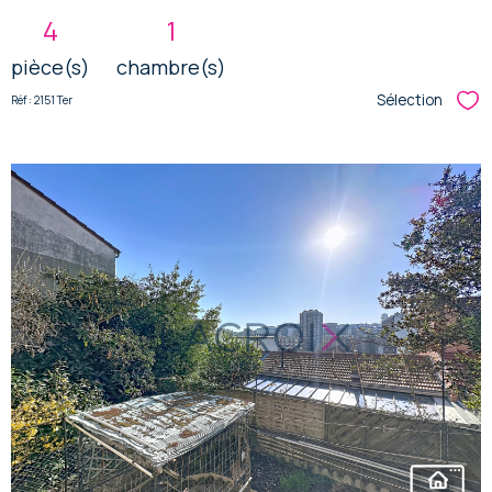
4
1
pièce(s)
chambre(s)
Sélection
Réf : 2151 Ter
Sél
voir le
bien