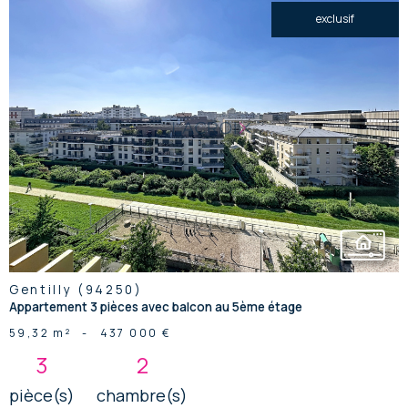
exclusif
voir le
bien
Gentilly (94250)
Appartement 3 pièces avec balcon au 5ème étage
59,32 m²
-
437 000 €
3
2
pièce(s)
chambre(s)