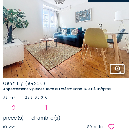
voir le
bien
Gentilly (94250)
Appartement 2 pièces face au métro ligne 14 et à l'hôpital
33 m²
-
233 600 €
2
1
pièce(s)
chambre(s)
Sélection
Réf : 2222
Sélectionner