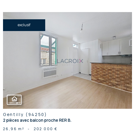
exclusif
voir le
bien
Gentilly (94250)
2 pièces avec balcon proche RER B.
26,96 m²
-
202 000 €