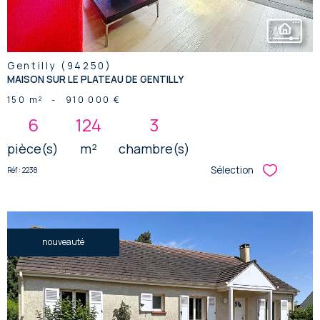
Gentilly (94250)
MAISON SUR LE PLATEAU DE GENTILLY
150 m²
-
910 000 €
6
124
3
pièce(s)
m²
chambre(s)
Sélection
Réf : 2238
Sélectionner
nouveauté
voir le