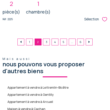
2
1
pièce(s)
chambre(s)
Sélection
Réf : 2225
Sél
1
2
3
4
5
...
6
Mais aussi
nous pouvons vous proposer
d'autres biens
Appartement à vendre à Le Kremlin-Bicêtre
Appartement à vendre à Gentilly
Appartement à vendre à Arcueil
Maison à vendre à Cachan