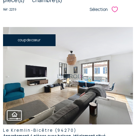
pièce(s)
chambre(s)
Sélection
Réf : 2239
Sélectionner
coup de coeur
voir le
bien
Le Kremlin-Bicêtre (94270)
Appartement 4 pièces avec balcon, idéalement situé