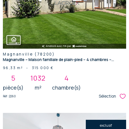
bien
Magnanville (78200)
Magnanville – Maison familiale de plain-pied – 4 chambres –...
96,33 m²
-
315 000 €
5
1032
4
pièce(s)
m²
chambre(s)
Sélection
Réf : 2260
Sél
exclusif