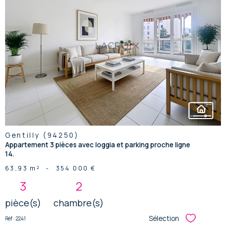
voir le
bien
Gentilly (94250)
Appartement 3 pièces avec loggia et parking proche ligne
14.
63,93 m²
-
354 000 €
3
2
pièce(s)
chambre(s)
Sélection
Réf : 2241
Sélectionner