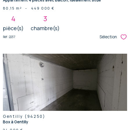
80,15 m²
-
449 000 €
4
3
pièce(s)
chambre(s)
Sélection
Réf : 2237
Sél
voir le
bien
Gentilly (94250)
Box à Gentilly