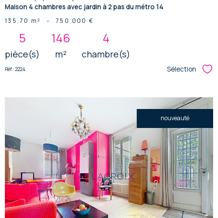
Maison 4 chambres avec jardin à 2 pas du métro 14
135,70 m²
-
750 000 €
5
146
4
pièce(s)
m²
chambre(s)
Sélection
Réf : 2224
Sél
nouveauté
voir le
bien