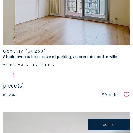
bien
Gentilly (94250)
Studio avec balcon, cave et parking, au cœur du centre-ville.
23,85 m²
-
160 000 €
1
pièce(s)
Sélection
Réf : 2242
Sél
exclusif