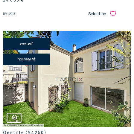
24 000 €
Sélection
Réf : 2213
Sélectionner
exclusif
nouveauté
voir le
bien
Gentilly (94250)