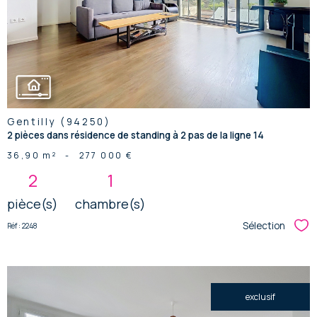
bien
Gentilly (94250)
2 pièces dans résidence de standing à 2 pas de la ligne 14
36,90 m²
-
277 000 €
2
1
pièce(s)
chambre(s)
Sélection
Réf : 2248
Sél
exclusif