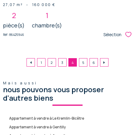
27,07 m²
-
160 000 €
2
1
pièce(s)
chambre(s)
Sélection
Réf : 86425946
Sél
1
2
3
4
5
6
Mais aussi
nous pouvons vous proposer
d'autres biens
Appartement à vendre à Le Kremlin-Bicêtre
Appartement à vendre à Gentilly