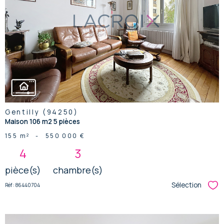
voir le
bien
Gentilly (94250)
Maison 106 m2 5 pièces
155 m²
-
550 000 €
4
3
pièce(s)
chambre(s)
Sélection
Réf : 86440704
Sél