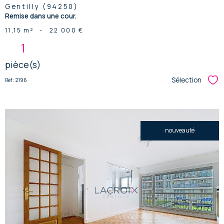
Gentilly (94250)
Remise dans une cour.
11,15 m²
-
22 000 €
1
pièce(s)
Sélection
Réf : 2196
Sél
nouveauté
voir le
bien