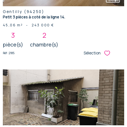
Gentilly (94250)
Petit 3 pièces à coté de la ligne 14.
45,06 m²
-
243 000 €
3
2
pièce(s)
chambre(s)
Sélection
Réf : 2185
Sélectionner
voir le
bien