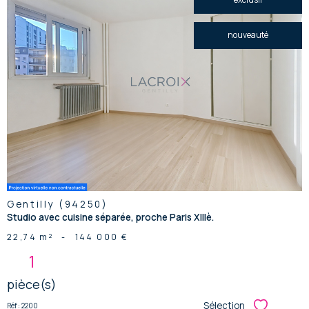
nouveauté
voir le
bien
Gentilly (94250)
Studio avec cuisine séparée, proche Paris XIIIè.
22,74 m²
-
144 000 €
1
pièce(s)
Sélection
Réf : 2200
Sélectionner