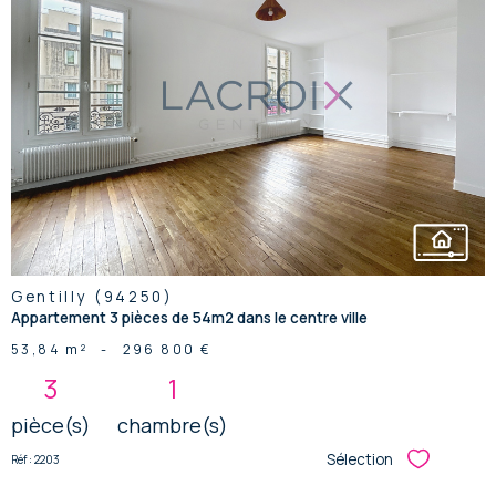
voir le
bien
Gentilly (94250)
Appartement 3 pièces de 54m2 dans le centre ville
53,84 m²
-
296 800 €
3
1
pièce(s)
chambre(s)
Sélection
Réf : 2203
Sélectionner