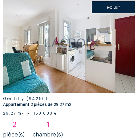
exclusif
voir le
bien
Gentilly (94250)
Appartement 2 pièces de 29.27 m2
29,27 m²
-
180 000 €
2
1
pièce(s)
chambre(s)