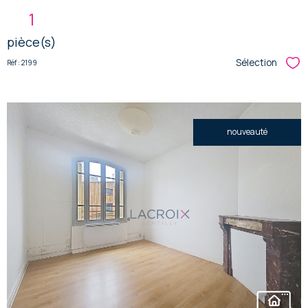
1
pièce(s)
Sélection
Réf : 2199
Sél
nouveauté
voir le
bien