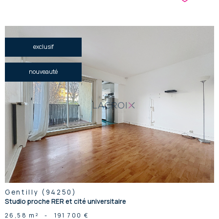
exclusif
nouveauté
voir le
bien
Gentilly (94250)
Studio proche RER et cité universitaire
26,58 m²
-
191 700 €