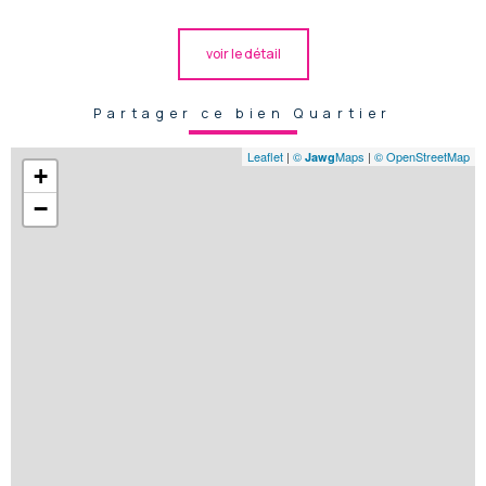
voir le détail
Partager ce bien Quartier
Leaflet
|
©
Maps
|
© OpenStreetMap
Jawg
+
−