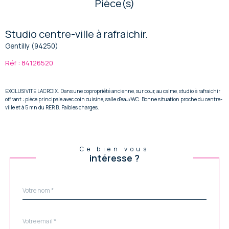
Pièce(s)
Studio centre-ville à rafraichir.
Gentilly (94250)
Réf : 84126520
EXCLUSIVITE LACROIX. Dans une copropriété ancienne, sur cour, au calme, studio à rafraichir
offrant : pièce principale avec coin cuisine, salle d'eau/WC. Bonne situation proche du centre-
ville et à 5 mn du RER B. Faibles charges.
Ce bien vous
intéresse ?
Nom
Fieldset
*
par
défaut
email
*