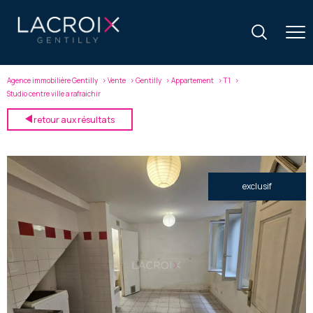
Agence immobilière Gentilly
Vente
Gentilly
Appartement
T1
Studio centre ville a rafraichir
retour aux résultats
exclusif