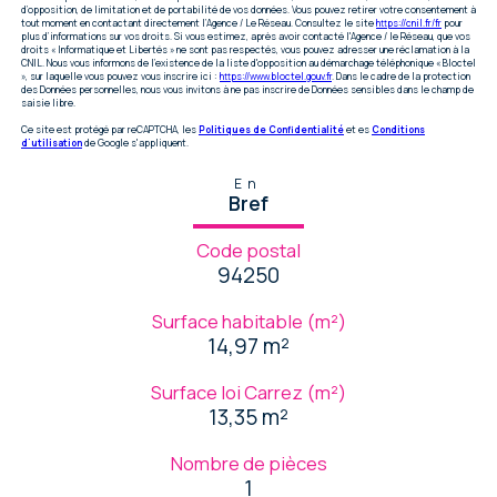
d’opposition, de limitation et de portabilité de vos données. Vous pouvez retirer votre consentement à
tout moment en contactant directement l’Agence / Le Réseau. Consultez le site
https://cnil.fr/fr
pour
plus d’informations sur vos droits. Si vous estimez, après avoir contacté l'Agence / le Réseau, que vos
droits « Informatique et Libertés » ne sont pas respectés, vous pouvez adresser une réclamation à la
CNIL. Nous vous informons de l’existence de la liste d'opposition au démarchage téléphonique « Bloctel
», sur laquelle vous pouvez vous inscrire ici :
https://www.bloctel.gouv.fr
. Dans le cadre de la protection
des Données personnelles, nous vous invitons à ne pas inscrire de Données sensibles dans le champ de
saisie libre.
Ce site est protégé par reCAPTCHA, les
Politiques de Confidentialité
et es
Conditions
d'utilisation
de Google s'appliquent.
En
Bref
Code postal
94250
Surface habitable (m²)
14,97 m²
Surface loi Carrez (m²)
13,35 m²
Nombre de pièces
1