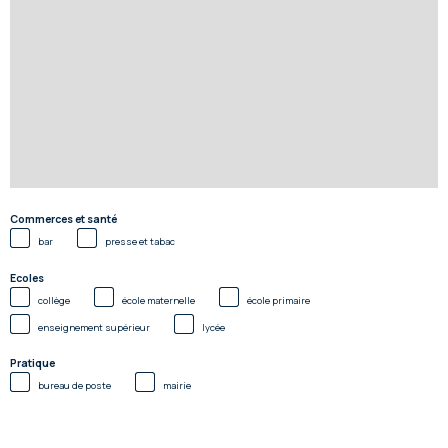
Commerces et santé
bar
presse et tabac
Ecoles
collège
école maternelle
école primaire
enseignement supérieur
lycée
Pratique
bureau de poste
mairie