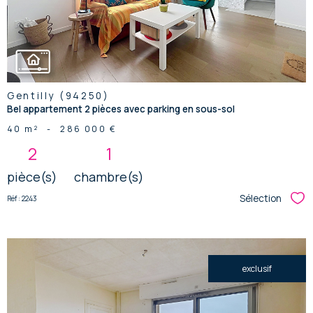
Gentilly (94250)
Bel appartement 2 pièces avec parking en sous-sol
40 m²
-
286 000 €
2
1
pièce(s)
chambre(s)
Sélection
Réf : 2243
Sél
exclusif