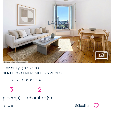
voir le
bien
Gentilly (94250)
GENTILLY - CENTRE VILLE - 3 PIECES
53 m²
-
330 000 €
3
2
pièce(s)
chambre(s)
Sélection
Réf : 2255
Sélectionner