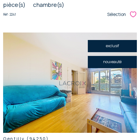
pièce(s)
chambre(s)
Sélection
Réf : 2241
Sél
exclusif
nouveauté
voir le
bien
Gentilly (94250)