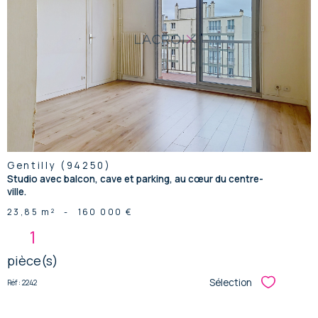
voir le
bien
Gentilly (94250)
Studio avec balcon, cave et parking, au cœur du centre-
ville.
23,85 m²
-
160 000 €
1
pièce(s)
Sélection
Réf : 2242
Sélectionner