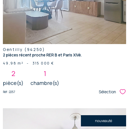
bien
Gentilly (94250)
2 pièces récent proche RER B et Paris XIVè.
49,98 m²
-
315 000 €
2
1
pièce(s)
chambre(s)
Sélection
Réf : 2257
Sél
nouveauté