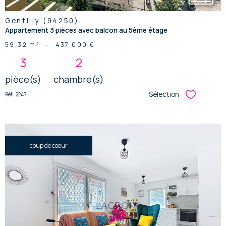
Gentilly (94250)
Appartement 3 pièces avec balcon au 5ème étage
59,32 m²
-
437 000 €
3
2
pièce(s)
chambre(s)
Sélection
Réf : 2247
Sélectionner
coup de coeur
voir le
bien