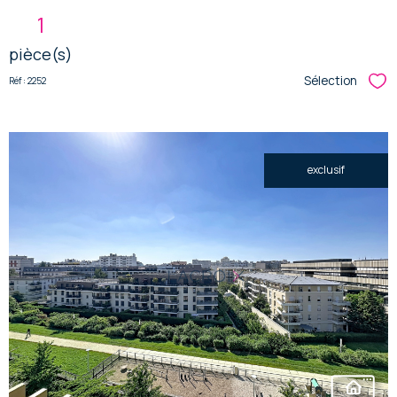
1
pièce(s)
Sélection
Réf : 2252
Sél
exclusif
voir le
bien