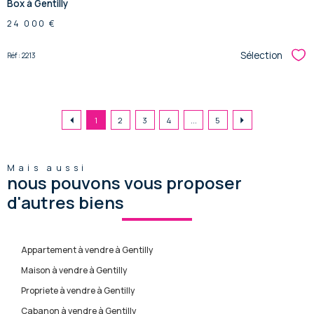
Box à Gentilly
24 000 €
Sélection
Réf : 2213
Sél
1
2
3
4
...
5
Mais aussi
nous pouvons vous proposer
d'autres biens
Appartement à vendre à Gentilly
Maison à vendre à Gentilly
Propriete à vendre à Gentilly
Cabanon à vendre à Gentilly