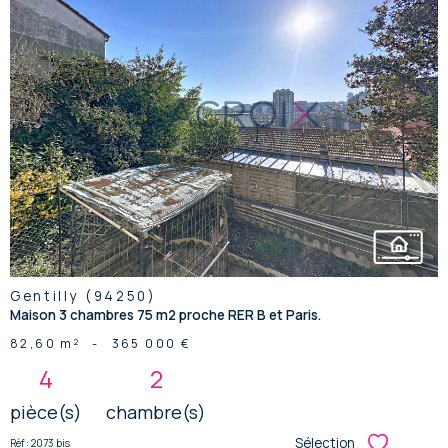
voir le
bien
Gentilly (94250)
Maison 3 chambres 75 m2 proche RER B et Paris.
82,60 m²
-
365 000 €
4
2
pièce(s)
chambre(s)
Sélection
Réf : 2073 bis
Sélectionner