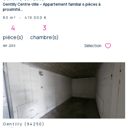
Gentilly Centre-Ville – Appartement familial 4 pièces à
proximité...
80 m²
-
419 000 €
4
3
pièce(s)
chambre(s)
Sélection
Réf : 2239
Sélectionner
voir le
bien
Gentilly (94250)