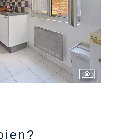
ien
bien?