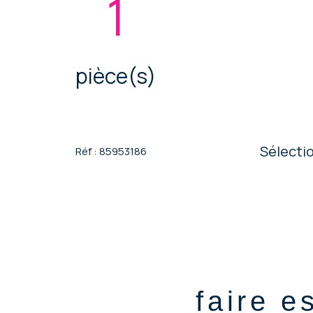
1
pièce(s)
Sélecti
Réf : 85953186
faire e