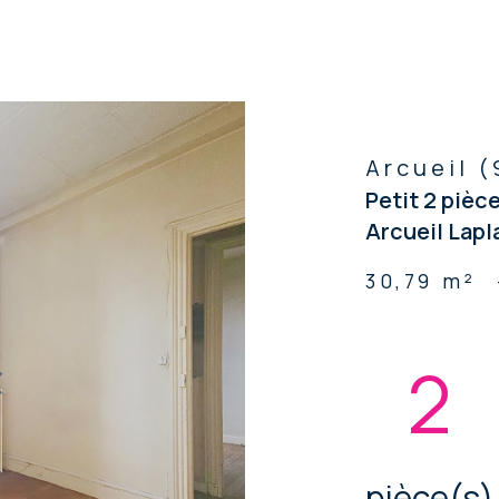
voir les
2
annonces
Arcueil (
Petit 2 pièc
Arcueil Lapl
30,79 m²
2
pièce(s)