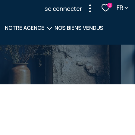
Langu
0
FR
se connecter
NOTRE AGENCE
NOS BIENS VENDUS
Notre équipe
Nos services
filtrer
réinitialiser les filtres