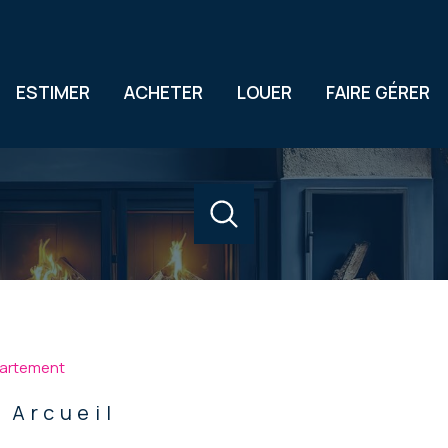
ESTIMER
ACHETER
LOUER
FAIRE GÉRER
acheter
louer
estimer
de l'ancien
à l'année
1
Localisation
Budget
de l'immo pro
artement
 Arcueil
 Arcueil