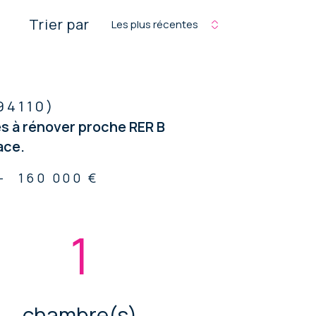
Trier par
Les plus récentes
94110)
es à rénover proche RER B
ace.
-
160 000 €
1
chambre(s)