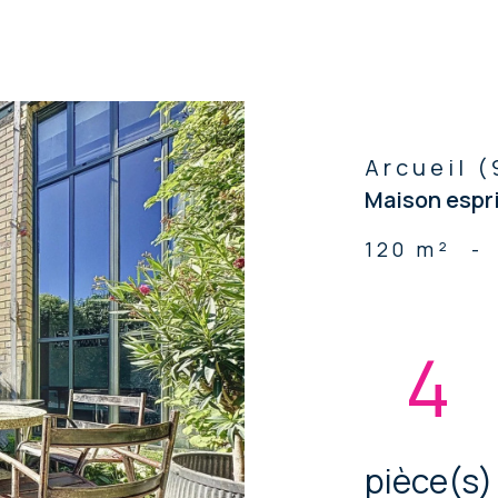
voir les
6
annonces
Arcueil (
Maison espri
120 m²
-
4
pièce(s)