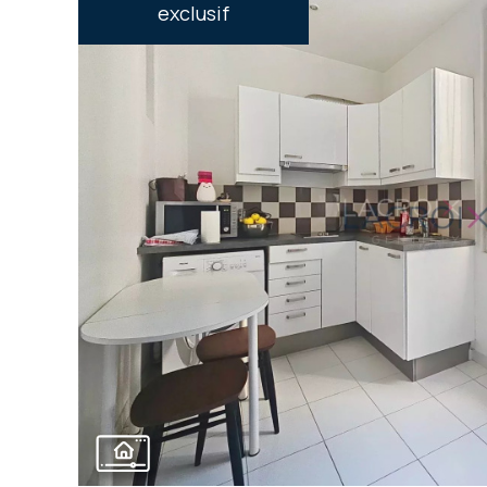
exclusif
voir le
bien