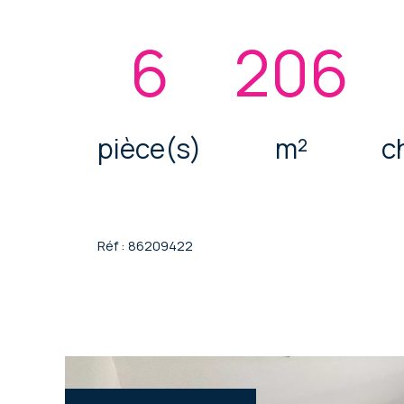
6
206
pièce(s)
m²
c
Réf : 86209422