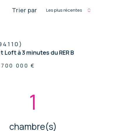
Trier par
Les plus récentes
94110)
t Loft à 3 minutes du RER B
700 000 €
1
chambre(s)