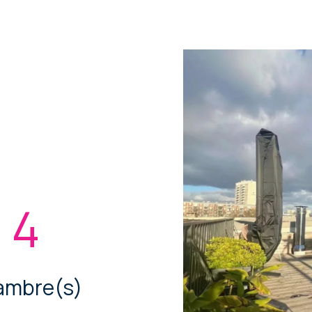
4
ambre(s)