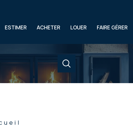
ESTIMER
ACHETER
LOUER
FAIRE GÉRER
acheter
louer
estimer
de l'ancien
à l'année
1
Localisation
Budget
de l'immo pro
cueil