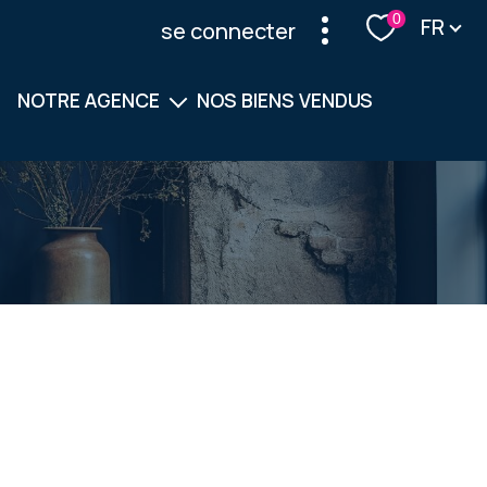
Langu
0
FR
se connecter
NOTRE AGENCE
NOS BIENS VENDUS
Notre équipe
Nos services
filtrer
réinitialiser les filtres