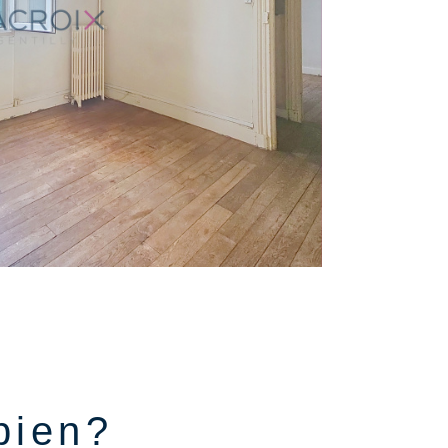
ien
bien?