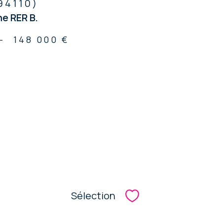
94110)
e RER B.
-
148 000 €
Sélection
Sélectionner