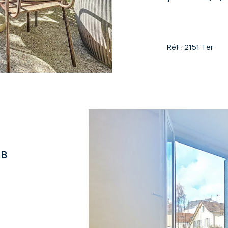
Réf : 2151 Ter
 B
v