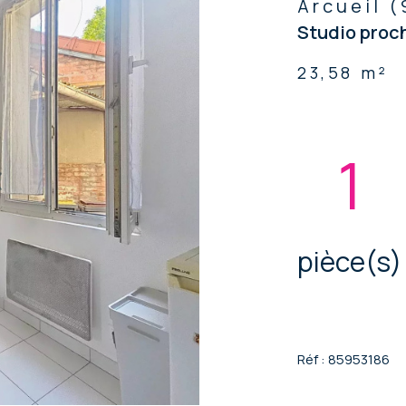
Arcueil (
Studio proch
23,58 m²
1
pièce(s)
Réf : 85953186