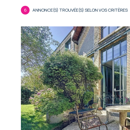
6
ANNONCE(S) TROUVÉE(S) SELON VOS CRITÈRES
voir le
bien