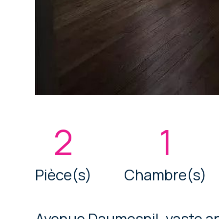
2
1
Pièce(s)
Chambre(s)
Avenue Daumesnil, vaste a