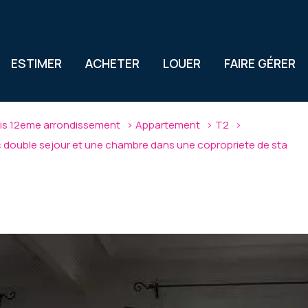
ESTIMER
ACHETER
LOUER
FAIRE GÉRER
ris 12eme arrondissement
Appartement
T2
 double sejour et une chambre dans une copropriete de sta