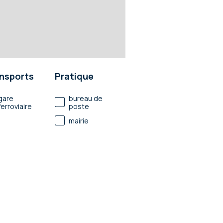
nsports
Pratique
gare
bureau de
ferroviaire
poste
mairie