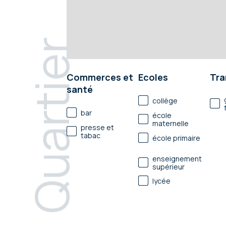
Quartier
Commerces et
Ecoles
Tra
santé
collège
bar
école
maternelle
presse et
tabac
école primaire
enseignement
supérieur
lycée