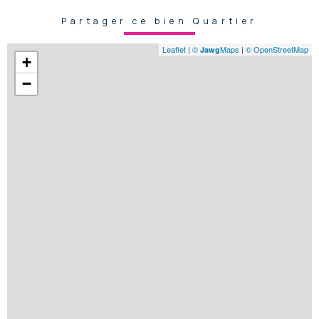
Partager ce bien Quartier
Leaflet
|
©
Maps
|
© OpenStreetMap
Jawg
+
−