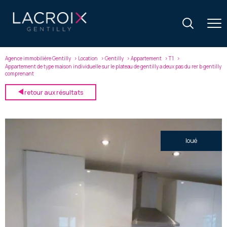
Agence immobilière Gentilly
Location
Gentilly
Appartement
T1
Appartement de type maison individuelle sur le plateau de gentilly a deux pas du rer b gentilly
comprenant
retour aux résultats
loué