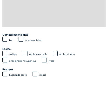
Commerces et santé
bar
presse et tabac
Ecoles
collège
école maternelle
école primaire
enseignement supérieur
lycée
Pratique
bureau de poste
mairie