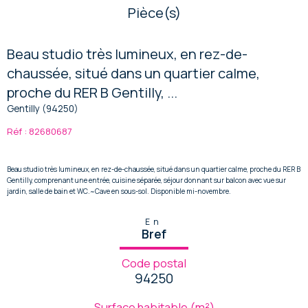
Pièce(s)
Beau studio très lumineux, en rez-de-
chaussée, situé dans un quartier calme,
proche du RER B Gentilly, ...
Gentilly (94250)
Réf : 82680687
Beau studio très lumineux, en rez-de-chaussée, situé dans un quartier calme, proche du RER B
Gentilly, comprenant une entrée, cuisine séparée, séjour donnant sur balcon avec vue sur
jardin, salle de bain et WC.~Cave en sous-sol. Disponible mi-novembre.
En
Bref
Code postal
94250
Surface habitable (m²)