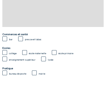
Commerces et santé
bar
presse et tabac
Ecoles
collège
école maternelle
école primaire
enseignement supérieur
lycée
Pratique
bureau de poste
mairie