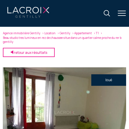
Agence immobilière Gentilly
Location
Gentilly
Appartement
T1
Beau studio tres lumineux en rez de chaussee situe dans un quartier calme proche du rer b
gentilly
retour aux résultats
loué