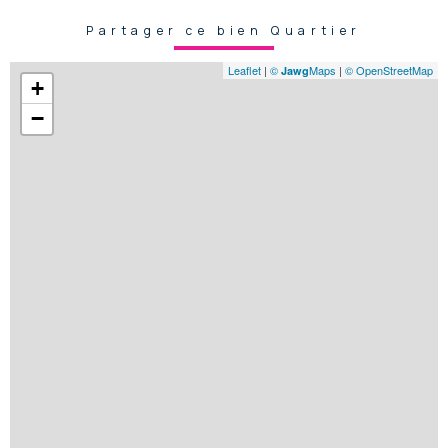
Partager ce bien Quartier
Leaflet
|
©
Maps
|
© OpenStreetMap
Jawg
+
−