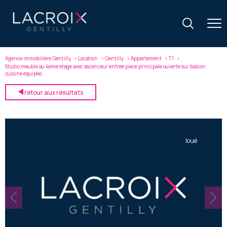
Agence immobilière Gentilly
Location
Gentilly
Appartement
T1
Studio meuble au 4eme etage avec ascenceur entree piece principale ouverte sur balcon
cuisine equipee
retour aux résultats
loué