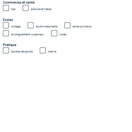
Commerces et santé
bar
presse et tabac
Ecoles
collège
école maternelle
école primaire
enseignement supérieur
lycée
Pratique
bureau de poste
mairie