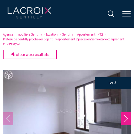
Agence immobilière Gentilly
Location
Gentilly
Appartement
T2
Plateau de gentilly proche rer b gentilly appartement 2 pieces en 2eme etage comprenant
entree sejour
retour aux résultats
loué