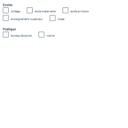
Ecoles
collège
école maternelle
école primaire
enseignement supérieur
lycée
Pratique
bureau de poste
mairie