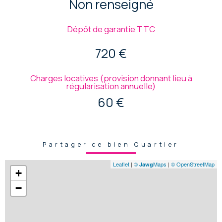
Non renseigné
Dépôt de garantie TTC
720 €
Charges locatives (provision donnant lieu à
régularisation annuelle)
60 €
Partager ce bien Quartier
Leaflet
|
©
Maps
|
© OpenStreetMap
Jawg
+
−