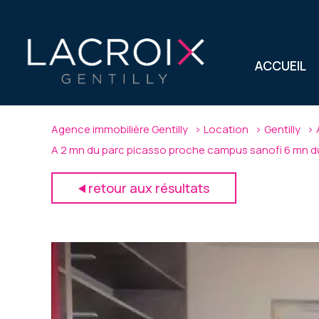
ACCUEIL
Agence immobilière Gentilly
Location
Gentilly
A 2 mn du parc picasso proche campus sanofi 6 mn du 
retour aux résultats