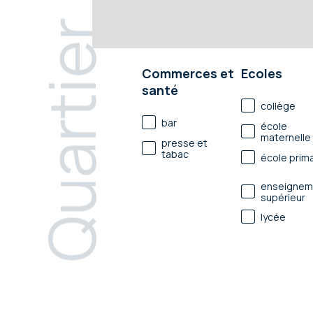
Quartier
Commerces et
Ecoles
santé
collège
bar
école
maternelle
presse et
tabac
école prima
enseignem
supérieur
lycée