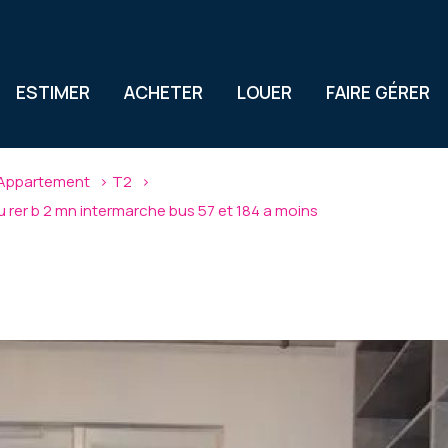
ESTIMER
ACHETER
LOUER
FAIRE GÉRER
Appartement
T2
rer b 2 mn intermarche bus 57 et 184 a moins