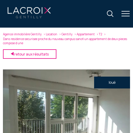
Agence immobilière Gentilly
Location
Gentilly
Appartement
T2
Dans residence securisee proche du nouveau campus sanofi un appartement de deux pieces
compose d une
retour aux résultats
loué