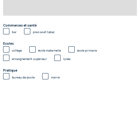
Commerces et santé
bar
presse et tabac
Ecoles
collège
école maternelle
école primaire
enseignement supérieur
lycée
Pratique
bureau de poste
mairie