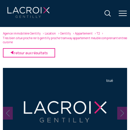
Agence immobilière Gentilly
Location
Gentilly
Appartement
T2
Tres bien situe proche rer b gentilly proche tramway appartement meuble comprenant entree
cuisine
retour aux résultats
loué