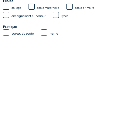
Ecoles
collège
école maternelle
école primaire
enseignement supérieur
lycée
Pratique
bureau de poste
mairie