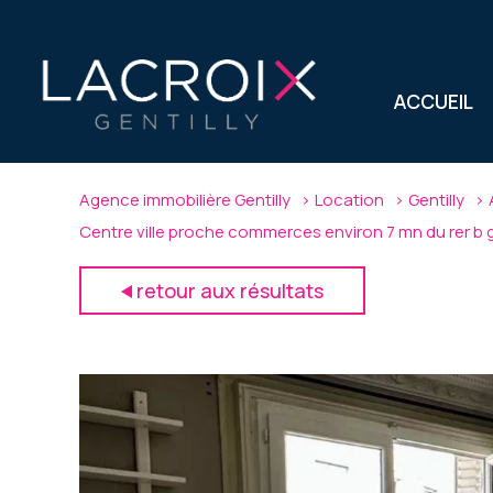
ACCUEIL
Agence immobilière Gentilly
Location
Gentilly
Centre ville proche commerces environ 7 mn du rer b ge
retour aux résultats