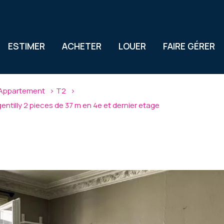
ESTIMER
ACHETER
LOUER
FAIRE GÉRER
Appartement
T2
ntilly 2 pieces de 37 m en 4e et dernier etage