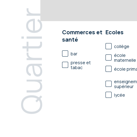
Quartier
Commerces et
Ecoles
santé
collège
bar
école
maternelle
presse et
tabac
école prima
enseignem
supérieur
lycée