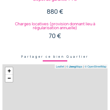
880 €
Charges locatives (provision donnant lieu à
régularisation annuelle)
70 €
Partager ce bien Quartier
Leaflet
|
©
Maps
|
© OpenStreetMap
Jawg
+
−