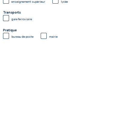
enseignement supérieur
lycée
Transports
gare ferroviaire
Pratique
bureau de poste
mairie