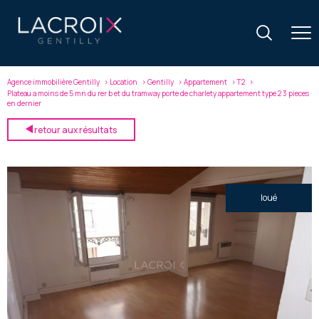
Agence immobilière Gentilly
Location
Gentilly
Appartement
T2
Plateau a moins de 5 mn du rer b et du tramway porte de charlety appartement type 2 3 pieces
en dernier
retour aux résultats
loué