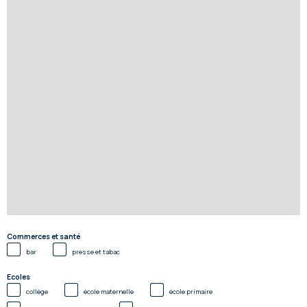
Commerces et santé
bar
presse et tabac
Ecoles
collège
école maternelle
école primaire