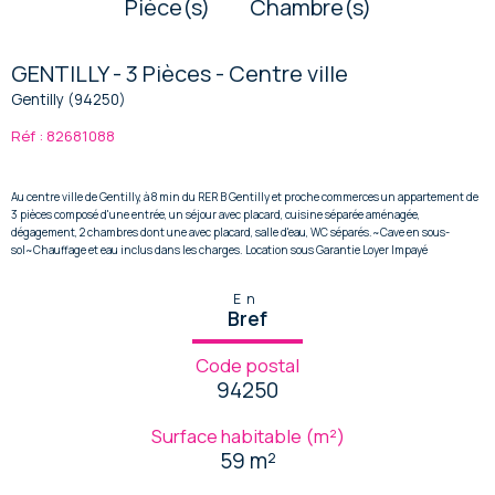
Pièce(s)
Chambre(s)
GENTILLY - 3 Pièces - Centre ville
Gentilly (94250)
Réf : 82681088
Au centre ville de Gentilly, à 8 min du RER B Gentilly et proche commerces un appartement de
3 pièces composé d'une entrée, un séjour avec placard, cuisine séparée aménagée,
dégagement, 2 chambres dont une avec placard, salle d'eau, WC séparés.~Cave en sous-
sol~Chauffage et eau inclus dans les charges. Location sous Garantie Loyer Impayé
En
Bref
Code postal
94250
Surface habitable (m²)
59 m²