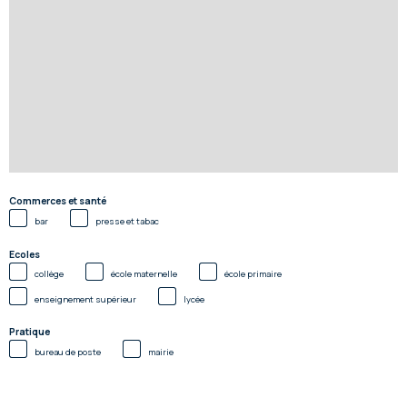
Commerces et santé
bar
presse et tabac
Ecoles
collège
école maternelle
école primaire
enseignement supérieur
lycée
Pratique
bureau de poste
mairie