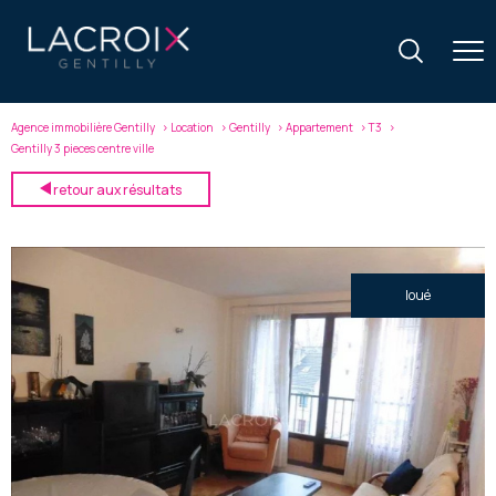
Agence immobilière Gentilly
Location
Gentilly
Appartement
T3
Gentilly 3 pieces centre ville
retour aux résultats
loué