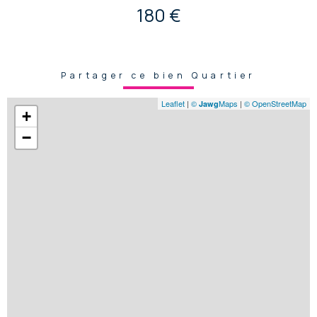
180 €
Partager ce bien Quartier
Leaflet
|
©
Maps
|
© OpenStreetMap
Jawg
+
−