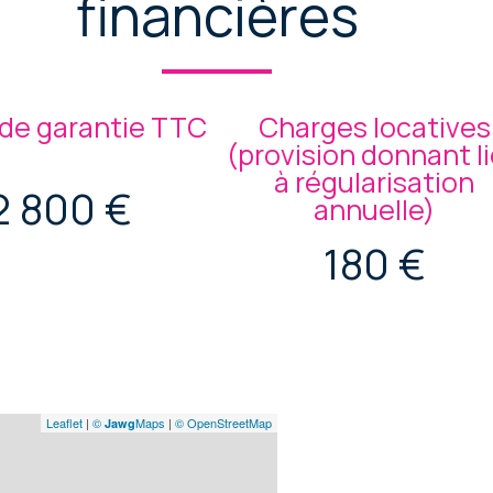
financières
de garantie TTC
Charges locatives
(provision donnant l
à régularisation
2 800 €
annuelle)
180 €
Leaflet
|
©
Maps
|
© OpenStreetMap
Jawg