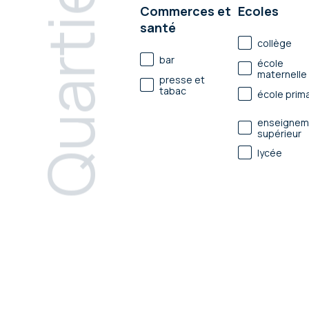
Quartier
Commerces et
Ecoles
santé
collège
bar
école
maternelle
presse et
tabac
école prima
enseignem
supérieur
lycée