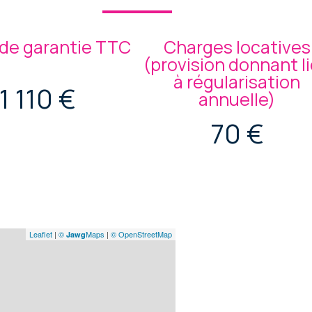
de garantie TTC
Charges locatives
(provision donnant l
à régularisation
1 110 €
annuelle)
70 €
Leaflet
|
©
Maps
|
© OpenStreetMap
Jawg