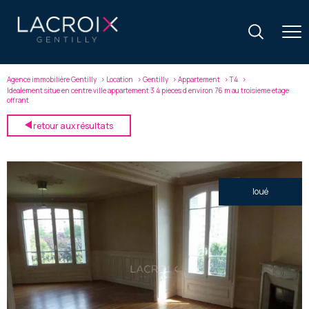
Agence immobilière Gentilly
Location
Gentilly
Appartement
T4
Idealement situe en centre ville appartement 3 4 pieces d environ 76 m au troisieme etage
offrant
retour aux résultats
loué