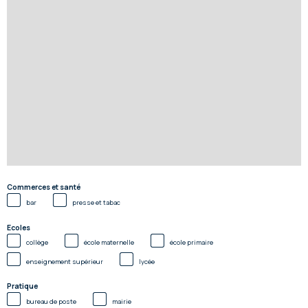
Commerces et santé
bar
presse et tabac
Ecoles
collège
école maternelle
école primaire
enseignement supérieur
lycée
Pratique
bureau de poste
mairie