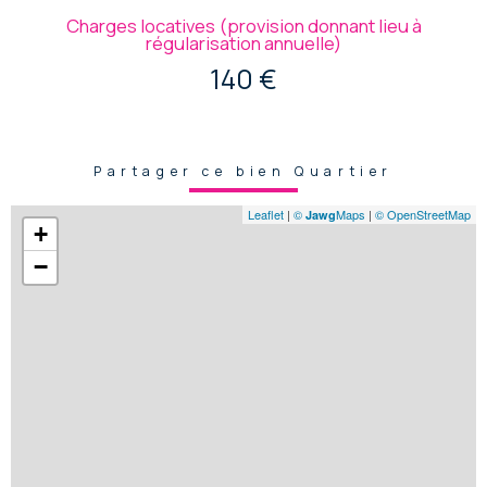
Charges locatives (provision donnant lieu à
régularisation annuelle)
140 €
Partager ce bien Quartier
Leaflet
|
©
Maps
|
© OpenStreetMap
Jawg
+
−