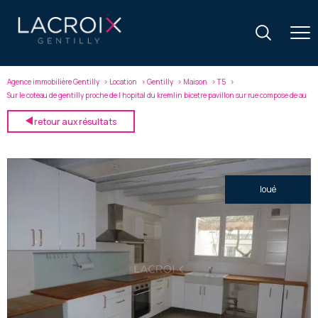
Agence immobilière Gentilly
Location
Gentilly
Maison
T5
Sur le coteau de gentilly proche de l hopital du kremlin bicetre pavillon sur rue compose de au
retour aux résultats
loué