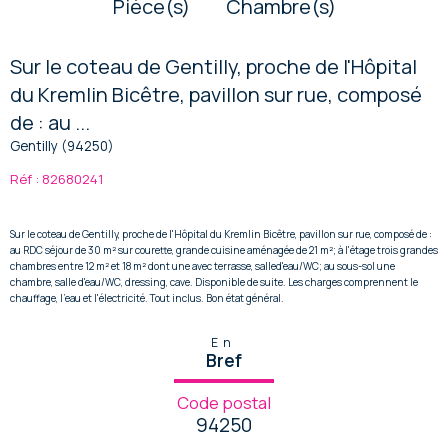
Pièce(s)
Chambre(s)
Sur le coteau de Gentilly, proche de l'Hôpital
du Kremlin Bicêtre, pavillon sur rue, composé
de : au ...
Gentilly (94250)
Réf : 82680241
Sur le coteau de Gentilly, proche de l'Hôpital du Kremlin Bicêtre, pavillon sur rue, composé de :
au RDC séjour de 30 m² sur courette, grande cuisine aménagée de 21 m²; à l'étage trois grandes
chambres entre 12 m² et 18 m² dont une avec terrasse, salled'eau/WC; au sous-sol une
chambre, salle d'eau/WC, dressing, cave. Disponible de suite. Les charges comprennent le
chauffage, l'eau et l'électricité. Tout inclus. Bon état général.
En
Bref
Code postal
94250