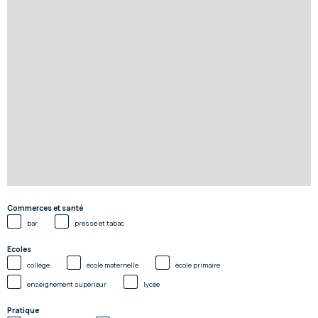
Commerces et santé
bar
presse et tabac
Ecoles
collège
école maternelle
école primaire
enseignement supérieur
lycée
Pratique