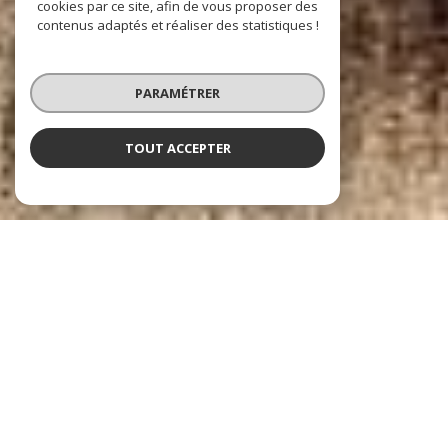
cookies par ce site, afin de vous proposer des
contenus adaptés et réaliser des statistiques !
PARAMÉTRER
TOUT ACCEPTER
LACROIX GENTILLY
VOTRE PARTENAIRE IMMOBILIER DEPUIS 1983
Depuis
1983,
l’
Agence Immobilière Lacroix
est une
référence
à
Gentilly
et dans les communes voisines. Forte de plus de
40 ans
d’expérience et
d’une équipe stable et engagée, elle accompagne propriétaires et
acquéreurs avec sérieux et proximité. Spécialisée dans la vente, l’achat,
la location et la gestion locative,
l’agence intervient à Gentilly
, Arcueil,