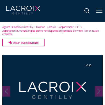
Agence immobilière Gentilly
Location
Arcueil
Appartement
T1
Appartement rue de stalingrad proche rer b laplace de type studio d environ 15 m en rez de
chaussee
retour aux résultats
loué