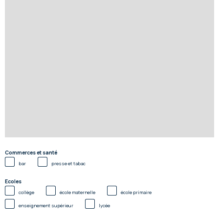
Commerces et santé
bar
presse et tabac
Ecoles
collège
école maternelle
école primaire
enseignement supérieur
lycée