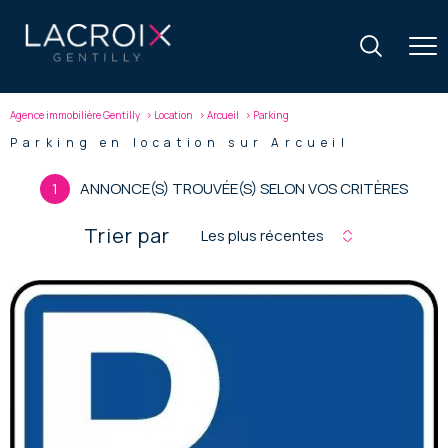
Agence immobilière Gentilly
Location
Arcueil
Parking
Parking en location sur Arcueil
1
ANNONCE(S) TROUVÉE(S) SELON VOS CRITÈRES
Trier par
Les plus récentes