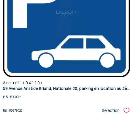
voir le
bien
Arcueil (94110)
59 Avenue Aristide Briand, Nationale 20, parking en location au 3è...
65 €
CC*
Sélection
Réf : 82679722
Sél