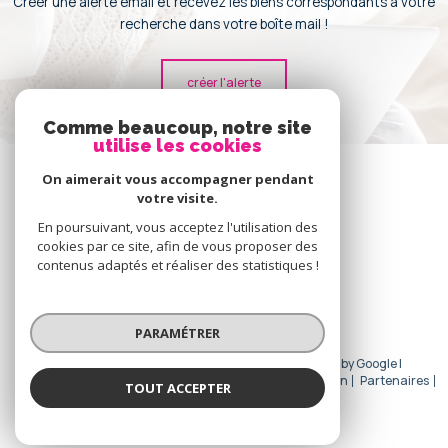
Créer une alerte email et recevez les biens correspondants à votre
recherche dans votre boîte mail !
créer l'alerte
Comme beaucoup, notre site
utilise les cookies
Se
connecter
On aimerait vous accompagner pendant
votre visite.
espace propriétaire
En poursuivant, vous acceptez l'utilisation des
cookies par ce site, afin de vous proposer des
Nous
contenus adaptés et réaliser des statistiques !
adhérons
PARAMÉTRER
© 2026 | Tous droits réservés | Traduction powered by Google |
Nos honoraires
Plan du site
Mentions légales
Admin
Partenaires
TOUT ACCEPTER
Politique RGPD
Cookies