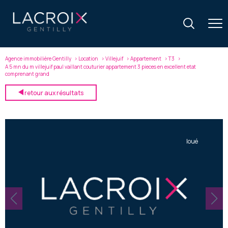
Agence immobilière Gentilly
Location
Villejuif
Appartement
T3
A 5 mn du m villejuif paul vaillant couturier appartement 3 pieces en excellent etat
comprenant grand
retour aux résultats
loué