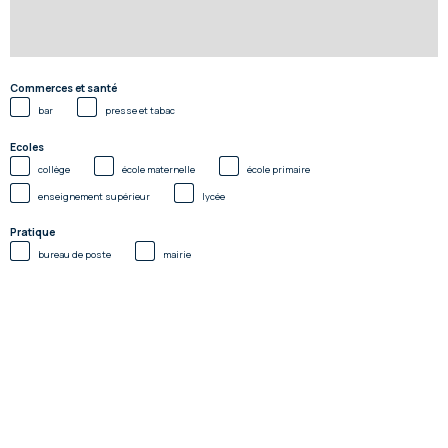
Commerces et santé
bar
presse et tabac
Ecoles
collège
école maternelle
école primaire
enseignement supérieur
lycée
Pratique
bureau de poste
mairie