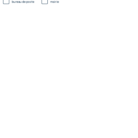
bureau de poste
mairie