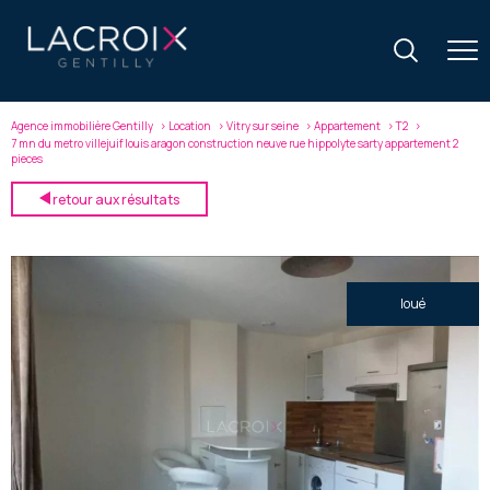
Agence immobilière Gentilly
Location
Vitry sur seine
Appartement
T2
7 mn du metro villejuif louis aragon construction neuve rue hippolyte sarty appartement 2
pieces
retour aux résultats
loué