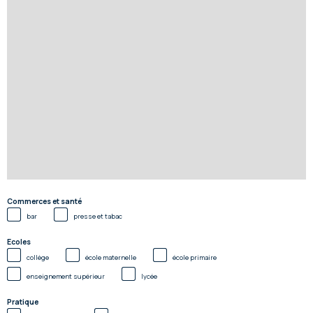
Commerces et santé
bar
presse et tabac
Ecoles
collège
école maternelle
école primaire
enseignement supérieur
lycée
Pratique