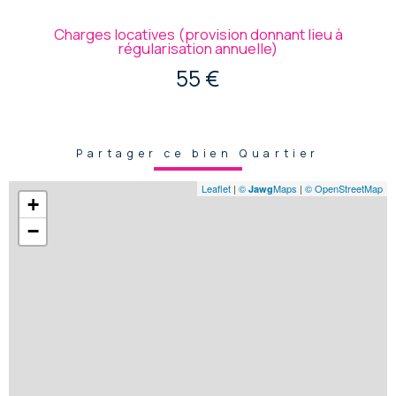
Charges locatives (provision donnant lieu à
régularisation annuelle)
55 €
Partager ce bien Quartier
Leaflet
|
©
Maps
|
© OpenStreetMap
Jawg
+
−