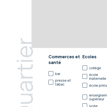
Quartier
Commerces et
Ecoles
santé
collège
bar
école
maternelle
presse et
tabac
école prima
enseignem
supérieur
lycée