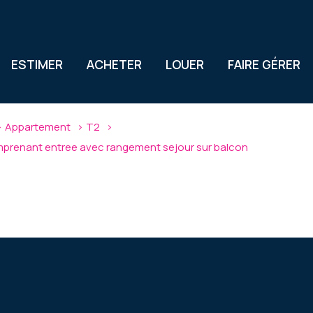
ESTIMER
ACHETER
LOUER
FAIRE GÉRER
Appartement
T2
mprenant entree avec rangement sejour sur balcon