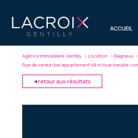
ACCUEIL
Agence immobilière Gentilly
Location
Bagneux
Rue de verdun bel appartement 48 m loue meuble co
retour aux résultats