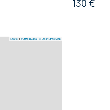
130 €
Leaflet
|
©
Maps
|
© OpenStreetMap
Jawg