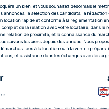
cquérir un bien, et vous souhaitez désormais le mettr
s annonces, la sélection des candidats, la rédaction d
 en location rapide et conforme à la réglementation en
 complet de la relation avec votre locataire, dans le
 une relation de proximité, et la connaissance du ma
nous suivons les biens depuis des années. Nous prop
 démarches liées à la location ou à la vente : prépara
rations, et assistance dans les échanges avec les or
r
ire
n powered by Google |
Nos honoraires
Plan du site
Mentions légales
Admi