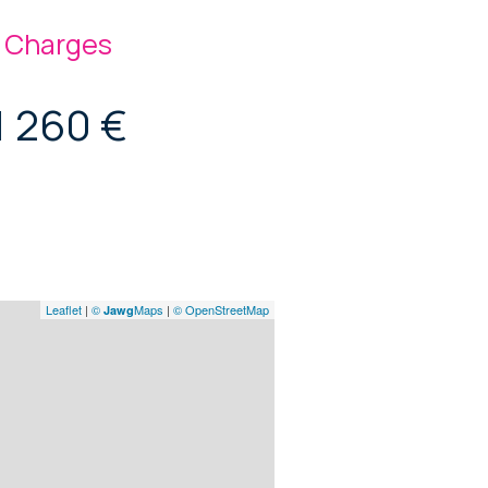
Charges
1 260 €
Leaflet
|
©
Maps
|
© OpenStreetMap
Jawg