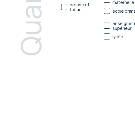
Quartier
maternelle
presse et
tabac
école prima
enseignem
supérieur
lycée