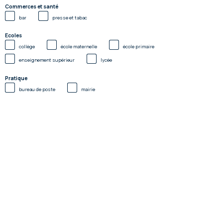
Commerces et santé
bar
presse et tabac
Ecoles
collège
école maternelle
école primaire
enseignement supérieur
lycée
Pratique
bureau de poste
mairie