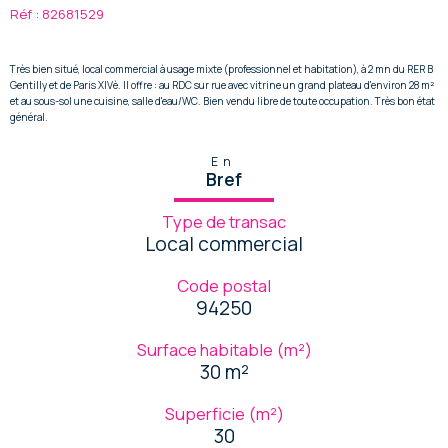
Réf : 82681529
Très bien situé, local commercial à usage mixte (professionnel et habitation), à 2 mn du RER B
Gentilly et de Paris XIVè. Il offre : au RDC sur rue avec vitrine un grand plateau d'environ 28 m²
et au sous-sol une cuisine, salle d'eau/WC. Bien vendu libre de toute occupation. Très bon état
général.
En
Bref
Type de transac
Local commercial
Code postal
94250
Surface habitable (m²)
30 m²
Superficie (m²)
30