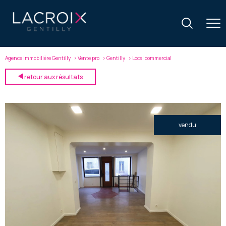
Agence immobilière Gentilly
Vente pro
Gentilly
Local commercial
retour aux résultats
vendu