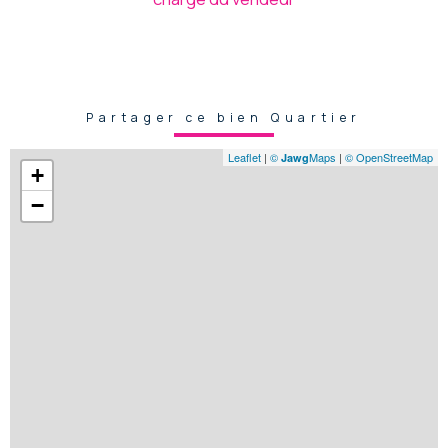
Partager ce bien Quartier
Leaflet
|
©
Maps
|
© OpenStreetMap
Jawg
+
−