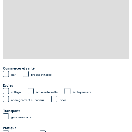
Commerces et santé
bar
presse et tabac
Ecoles
collège
école maternelle
école primaire
enseignement supérieur
lycée
Transports
gare ferroviaire
Pratique