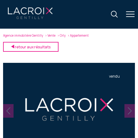
Agence immobilière Gentilly
Vente
Orly
Appartement
retour aux résultats
vendu