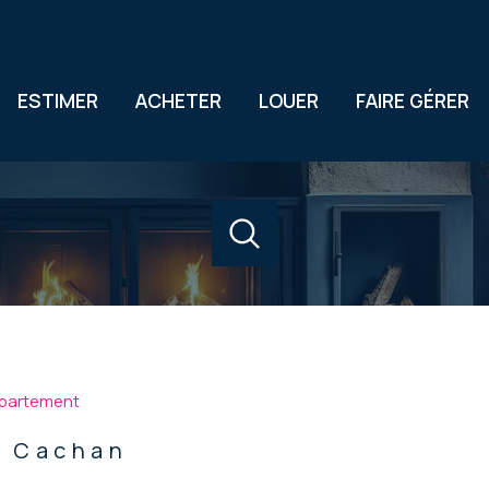
ESTIMER
ACHETER
LOUER
FAIRE GÉRER
acheter
louer
estimer
de l'ancien
à l'année
1
Localisation
Budget
de l'immo pro
partement
- Cachan
r Cachan