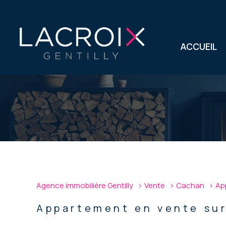
ACCUEIL
1
Type de bien
Agence immobilière Gentilly
Vente
Cachan
Ap
Appartement
94230 
Appartement en vente su