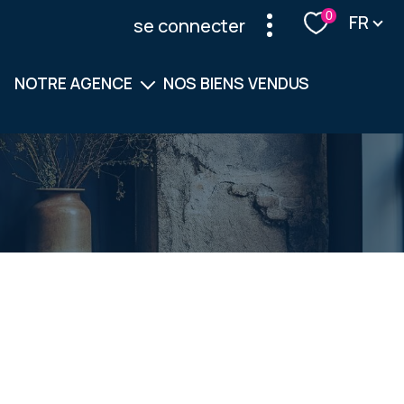
Langu
0
FR
se connecter
NOTRE AGENCE
NOS BIENS VENDUS
Notre équipe
Nos services
filtrer
réinitialiser les filtres