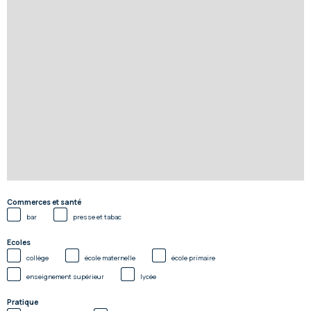
Commerces et santé
bar
presse et tabac
Ecoles
collège
école maternelle
école primaire
enseignement supérieur
lycée
Pratique