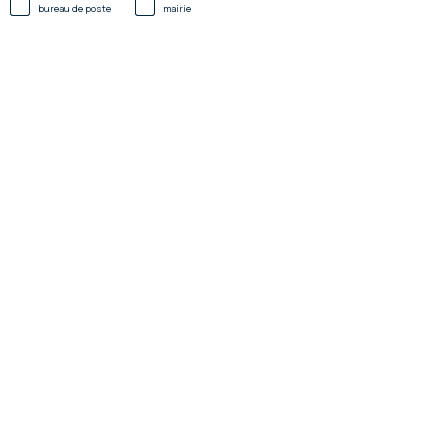
bureau de poste
mairie