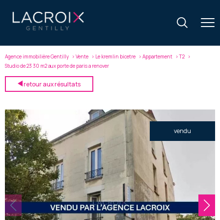
Agence immobilière Gentilly
Vente
Le kremlin bicetre
Appartement
T2
Studio de 23 30 m2 aux porte de paris a renover
retour aux résultats
vendu