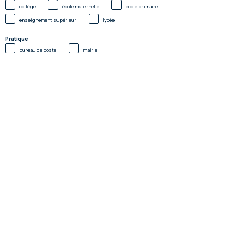
collège
école maternelle
école primaire
enseignement supérieur
lycée
Pratique
bureau de poste
mairie