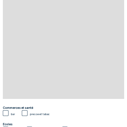
Commerces et santé
bar
presse et tabac
Ecoles