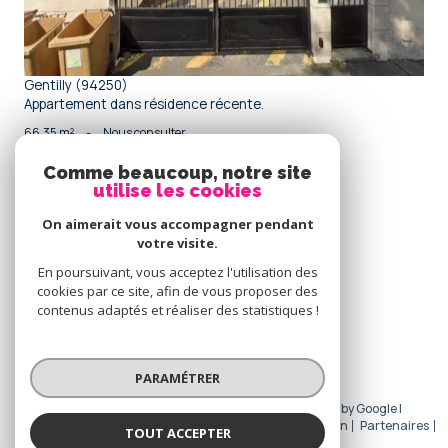
Gentilly (94250)
Appartement dans résidence récente.
66,35 m²
-
Nous consulter
Comme beaucoup, notre site
utilise les cookies
Se
connecter
On aimerait vous accompagner pendant
votre visite.
espace propriétaire
En poursuivant, vous acceptez l'utilisation des
cookies par ce site, afin de vous proposer des
Nous
contenus adaptés et réaliser des statistiques !
adhérons
PARAMÉTRER
© 2026 | Tous droits réservés | Traduction powered by Google |
Nos honoraires
Plan du site
Mentions légales
Admin
Partenaires
TOUT ACCEPTER
Politique RGPD
Cookies