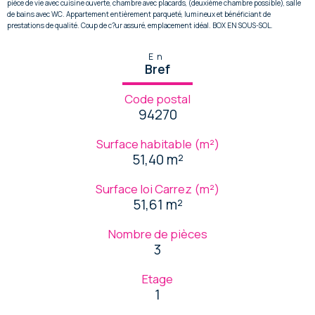
pièce de vie avec cuisine ouverte, chambre avec placards, (deuxième chambre possible), salle
de bains avec WC. Appartement entièrement parqueté, lumineux et bénéficiant de
prestations de qualité. Coup de c?ur assuré, emplacement idéal. BOX EN SOUS-SOL.
En
Bref
Code postal
94270
Surface habitable (m²)
51,40 m²
Surface loi Carrez (m²)
51,61 m²
Nombre de pièces
3
Etage
1