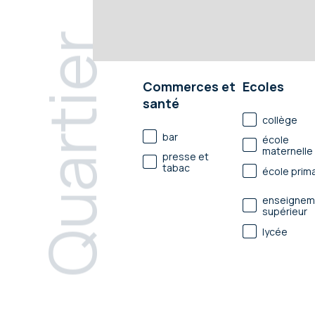
Quartier
Commerces et
Ecoles
santé
collège
bar
école
maternelle
presse et
tabac
école prima
enseignem
supérieur
lycée