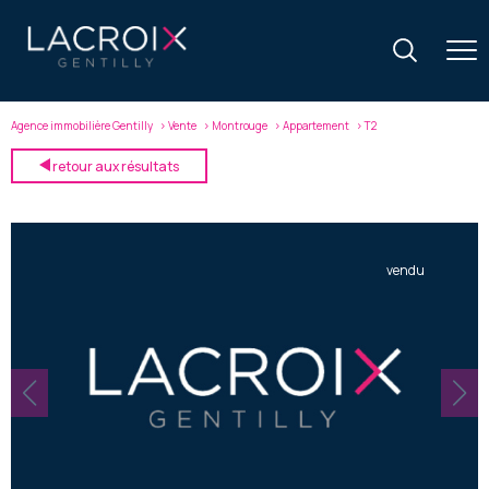
Agence immobilière Gentilly
Vente
Montrouge
Appartement
T2
retour aux résultats
vendu