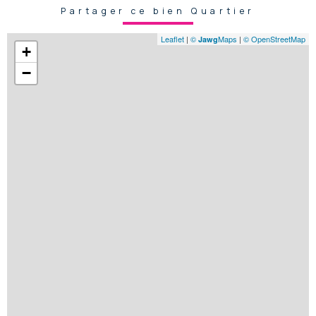
Partager ce bien Quartier
Leaflet
|
©
Maps
|
© OpenStreetMap
Jawg
+
−