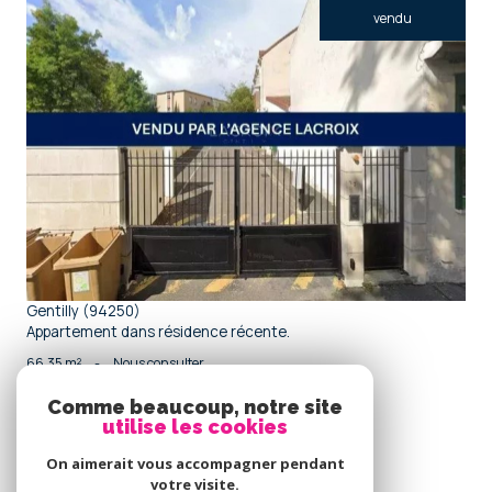
vendu
voir le bien
Gentilly (94250)
Appartement dans résidence récente.
66,35 m²
-
Nous consulter
Comme beaucoup, notre site
utilise les cookies
Se
connecter
On aimerait vous accompagner pendant
votre visite.