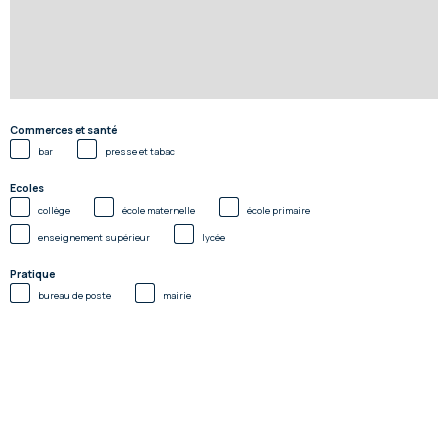
Commerces et santé
bar
presse et tabac
Ecoles
collège
école maternelle
école primaire
enseignement supérieur
lycée
Pratique
bureau de poste
mairie