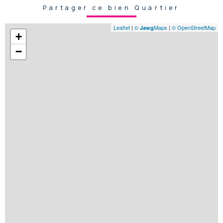
Partager ce bien Quartier
Leaflet
|
©
Maps
|
© OpenStreetMap
Jawg
+
−