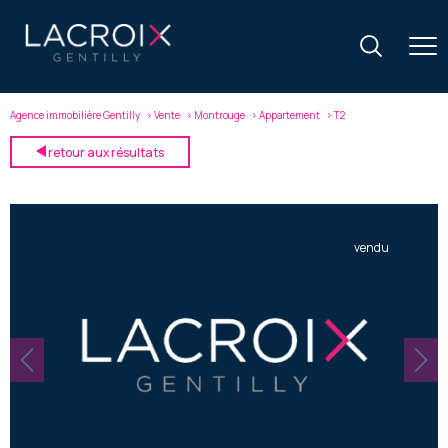
Agence immobilière Gentilly
Vente
Montrouge
Appartement
T2
retour aux résultats
vendu