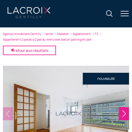
Agence immobilière Gentilly
Vente
Malakoff
Appartement
T2
Appartement 2 pieces a 2 pas du metro avec balcon parking et cave
retour aux résultats
nouveauté