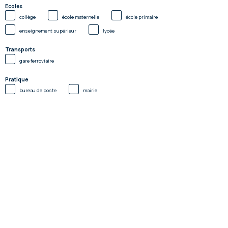
Ecoles
collège
école maternelle
école primaire
enseignement supérieur
lycée
Transports
gare ferroviaire
Pratique
bureau de poste
mairie