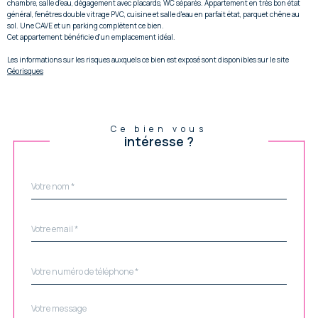
chambre, salle d'eau, dégagement avec placards, WC séparés. Appartement en très bon état
général, fenêtres double vitrage PVC, cuisine et salle d'eau en parfait état, parquet chêne au
sol. Une CAVE et un parking complètent ce bien.
Cet appartement bénéficie d'un emplacement idéal.
Les informations sur les risques auxquels ce bien est exposé sont disponibles sur le site
Géorisques
Ce bien vous
intéresse ?
Nom
Fieldset
*
par
défaut
email
*
Téléphone
*
Message
Fieldset
*