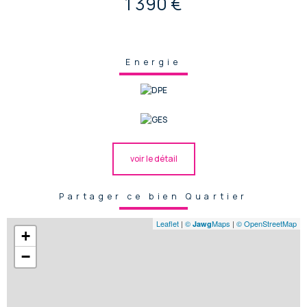
1 390 €
Energie
voir le détail
Partager ce bien Quartier
Leaflet
|
©
Maps
|
© OpenStreetMap
Jawg
+
−