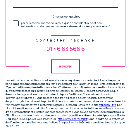
par
défaut
Validation
* Champs obligatoires
j'ai pris connaissance de la politique de confidentialité et des
informations relatives au traitement de mes données personnelles*
Contacter l'agence
01 46 63 566 6
Validation
envoyer
Les informations recueillies sur ce formulaire sont enregistrées dans un fichier informatisé par La
Boite Immo agissant comme Sous-traitant du traitement pour la gestion de la clientèle/prospects de
l'Agence / du Réseau qui reste Responsable du Traitement de vos Données personnelles. La base légale
du traitement repose sur l'intérêt légitime de l'Agence / du Réseau. Elles sont conservées jusqu'à
demande de suppression et sont destinées à l'Agence / au Réseau. Conformément à la loi «
informatique et libertés », vous disposez des droits d’accès, de rectification, d’effacement,
d’opposition, de limitation et de portabilité de vos données. Vous pouvez retirer votre consentement à
tout moment en contactant directement l’Agence / Le Réseau. Consultez le site
https://cnil.fr/fr
pour
plus d’informations sur vos droits. Si vous estimez, après avoir contacté l'Agence / le Réseau, que vos
droits « Informatique et Libertés » ne sont pas respectés, vous pouvez adresser une réclamation à la
CNIL. Nous vous informons de l’existence de la liste d'opposition au démarchage téléphonique « Bloctel
», sur laquelle vous pouvez vous inscrire ici :
https://www.bloctel.gouv.fr
. Dans le cadre de la protection
des Données personnelles, nous vous invitons à ne pas inscrire de Données sensibles dans le champ de
saisie libre.