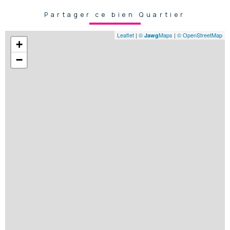
Partager ce bien Quartier
Leaflet
|
©
Maps
|
© OpenStreetMap
Jawg
+
−