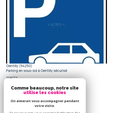
voir le bien
Gentilly (94250)
Parking en sous-sol à Gentilly sécurisé
70 €
CC*
Comme beaucoup, notre site
utilise les cookies
Se
connecter
On aimerait vous accompagner pendant
votre visite.
espace propriétaire