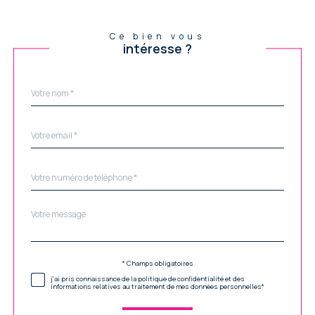
Ce bien vous
intéresse ?
Nom
Fieldset
*
par
défaut
email
*
Téléphone
*
Message
Fieldset
*
par
défaut
Validation
* Champs obligatoires
j'ai pris connaissance de la politique de confidentialité et des
informations relatives au traitement de mes données personnelles*