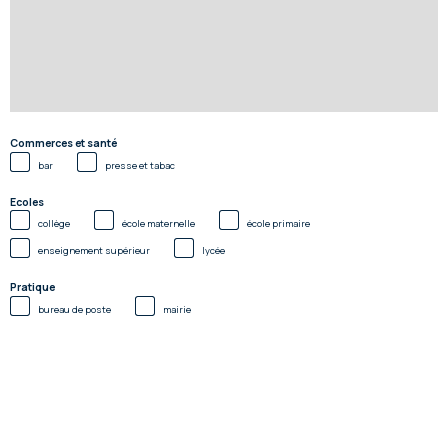
Commerces et santé
bar
presse et tabac
Ecoles
collège
école maternelle
école primaire
enseignement supérieur
lycée
Pratique
bureau de poste
mairie