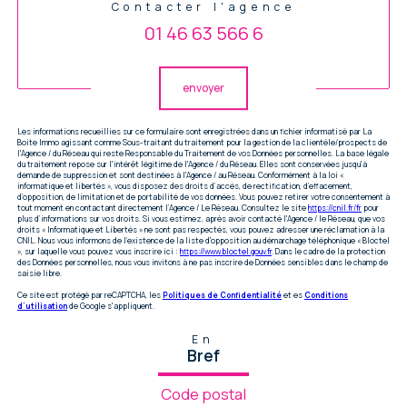
Contacter l'agence
01 46 63 566 6
Validation
envoyer
Les informations recueillies sur ce formulaire sont enregistrées dans un fichier informatisé par La
Boite Immo agissant comme Sous-traitant du traitement pour la gestion de la clientèle/prospects de
l'Agence / du Réseau qui reste Responsable du Traitement de vos Données personnelles. La base légale
du traitement repose sur l'intérêt légitime de l'Agence / du Réseau. Elles sont conservées jusqu'à
demande de suppression et sont destinées à l'Agence / au Réseau. Conformément à la loi «
informatique et libertés », vous disposez des droits d’accès, de rectification, d’effacement,
d’opposition, de limitation et de portabilité de vos données. Vous pouvez retirer votre consentement à
tout moment en contactant directement l’Agence / Le Réseau. Consultez le site
https://cnil.fr/fr
pour
plus d’informations sur vos droits. Si vous estimez, après avoir contacté l'Agence / le Réseau, que vos
droits « Informatique et Libertés » ne sont pas respectés, vous pouvez adresser une réclamation à la
CNIL. Nous vous informons de l’existence de la liste d'opposition au démarchage téléphonique « Bloctel
», sur laquelle vous pouvez vous inscrire ici :
https://www.bloctel.gouv.fr
. Dans le cadre de la protection
des Données personnelles, nous vous invitons à ne pas inscrire de Données sensibles dans le champ de
saisie libre.
Ce site est protégé par reCAPTCHA, les
Politiques de Confidentialité
et es
Conditions
d'utilisation
de Google s'appliquent.
En
Bref
Code postal