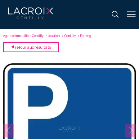
Agence immobilière Gentilly
Location
Gentilly
Parking
retour aux résultats