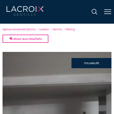
Agence immobilière Gentilly
Location
Gentilly
Parking
retour aux résultats
nouveauté