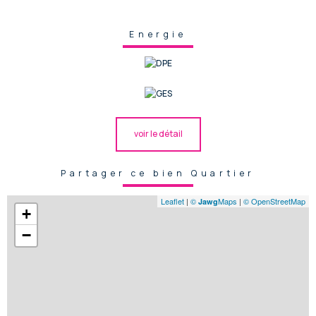
Energie
voir le détail
Partager ce bien Quartier
Leaflet
|
©
Maps
|
© OpenStreetMap
Jawg
+
−