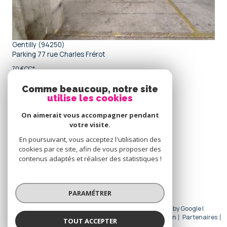
Gentilly (94250)
Parking 77 rue Charles Frérot
70 €
CC*
Comme beaucoup, notre site
utilise les cookies
Se
connecter
On aimerait vous accompagner pendant
votre visite.
espace propriétaire
En poursuivant, vous acceptez l'utilisation des
cookies par ce site, afin de vous proposer des
Nous
contenus adaptés et réaliser des statistiques !
adhérons
PARAMÉTRER
© 2026 | Tous droits réservés | Traduction powered by Google |
Nos honoraires
Plan du site
Mentions légales
Admin
Partenaires
TOUT ACCEPTER
Politique RGPD
Cookies