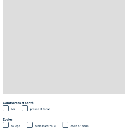
Commerces et santé
bar
presse et tabac
Ecoles
collège
école maternelle
école primaire