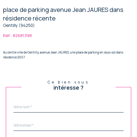
place de parking avenue Jean JAURES dans
résidence récente
Gentilly (94250)
Réf : 82681398
Au centre ville de Gentilly, avenue Jean JAURES, une place de parking en sous-sol dans
résidence 2007.
Ce bien vous
intéresse ?
Nom
Fieldset
*
par
défaut
email
*