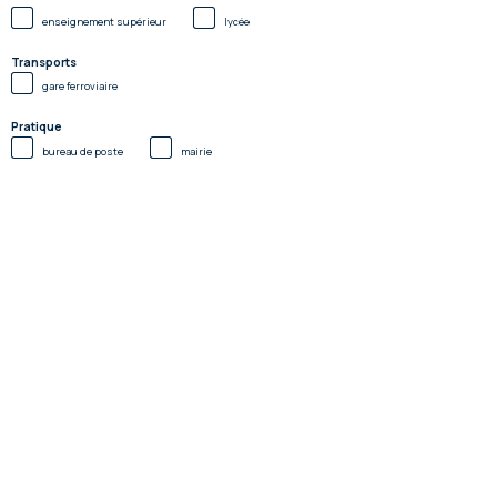
enseignement supérieur
lycée
Transports
gare ferroviaire
Pratique
bureau de poste
mairie