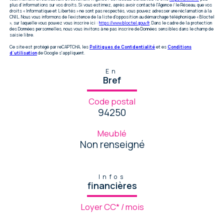
plus d’informations sur vos droits. Si vous estimez, après avoir contacté l'Agence / le Réseau, que vos
droits « Informatique et Libertés » ne sont pas respectés, vous pouvez adresser une réclamation à la
CNIL. Nous vous informons de l’existence de la liste d'opposition au démarchage téléphonique « Bloctel
», sur laquelle vous pouvez vous inscrire ici :
https://www.bloctel.gouv.fr
. Dans le cadre de la protection
des Données personnelles, nous vous invitons à ne pas inscrire de Données sensibles dans le champ de
saisie libre.
Ce site est protégé par reCAPTCHA, les
Politiques de Confidentialité
et es
Conditions
d'utilisation
de Google s'appliquent.
En
Bref
Code postal
94250
Meublé
Non renseigné
Infos
financières
Loyer CC* / mois