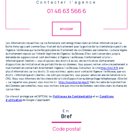
Contacter l'agence
01 46 63 566 6
Validation
envoyer
Les informations recueillies sur ce formulaire sont enregistrées dans un fichier informatisé par La
Boite Immo agissant comme Sous-traitant du traitement pour la gestion de la clientèle/prospects de
l'Agence / du Réseau qui reste Responsable du Traitement de vos Données personnelles. La base légale
du traitement repose sur l'intérêt légitime de l'Agence / du Réseau. Elles sont conservées jusqu'à
demande de suppression et sont destinées à l'Agence / au Réseau. Conformément à la loi «
informatique et libertés », vous disposez des droits d’accès, de rectification, d’effacement,
d’opposition, de limitation et de portabilité de vos données. Vous pouvez retirer votre consentement à
tout moment en contactant directement l’Agence / Le Réseau. Consultez le site
https://cnil.fr/fr
pour
plus d’informations sur vos droits. Si vous estimez, après avoir contacté l'Agence / le Réseau, que vos
droits « Informatique et Libertés » ne sont pas respectés, vous pouvez adresser une réclamation à la
CNIL. Nous vous informons de l’existence de la liste d'opposition au démarchage téléphonique « Bloctel
», sur laquelle vous pouvez vous inscrire ici :
https://www.bloctel.gouv.fr
. Dans le cadre de la protection
des Données personnelles, nous vous invitons à ne pas inscrire de Données sensibles dans le champ de
saisie libre.
Ce site est protégé par reCAPTCHA, les
Politiques de Confidentialité
et es
Conditions
d'utilisation
de Google s'appliquent.
En
Bref
Code postal