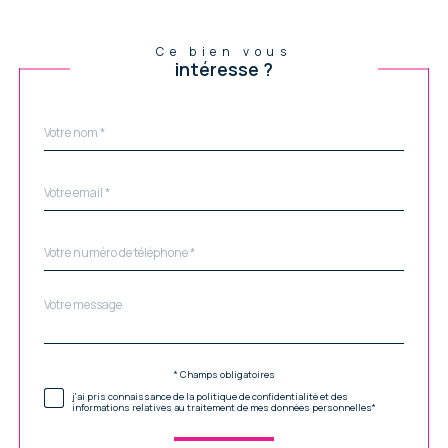
Ce bien vous
intéresse ?
Nom
Fieldset
*
par
défaut
email
*
Téléphone
*
Message
Fieldset
*
par
défaut
Validation
* Champs obligatoires
j'ai pris connaissance de la politique de confidentialité et des
informations relatives au traitement de mes données personnelles*