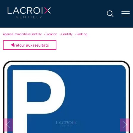
Agence immobilière Gentilly
Location
Gentilly
Parking
retour aux résultats