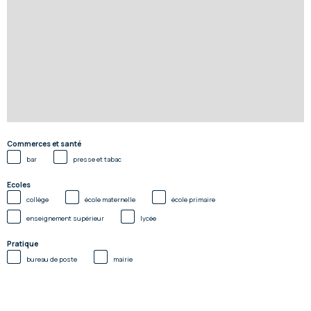
Commerces et santé
bar
presse et tabac
Ecoles
collège
école maternelle
école primaire
enseignement supérieur
lycée
Pratique
bureau de poste
mairie