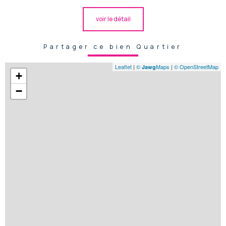
voir le détail
Partager ce bien Quartier
Leaflet
|
©
Maps
|
© OpenStreetMap
Jawg
+
−