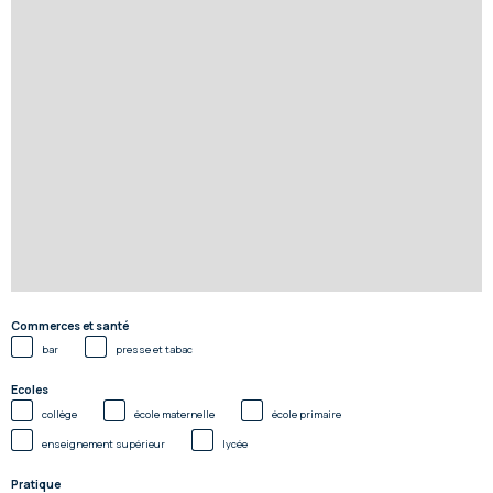
Commerces et santé
bar
presse et tabac
Ecoles
collège
école maternelle
école primaire
enseignement supérieur
lycée
Pratique