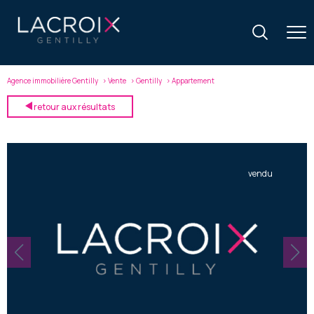
Agence immobilière Gentilly
Vente
Gentilly
Appartement
retour aux résultats
vendu