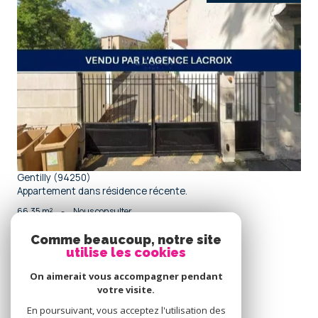
voir le bien
Gentilly (94250)
Appartement dans résidence récente.
66,35 m²
-
Nous consulter
Comme beaucoup, notre site
utilise les cookies
Se
connecter
On aimerait vous accompagner pendant
votre visite.
espace propriétaire
En poursuivant, vous acceptez l'utilisation des