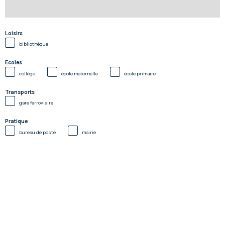
Loisirs
bibliothèque
Ecoles
collège
école maternelle
école primaire
Transports
gare ferroviaire
Pratique
bureau de poste
mairie