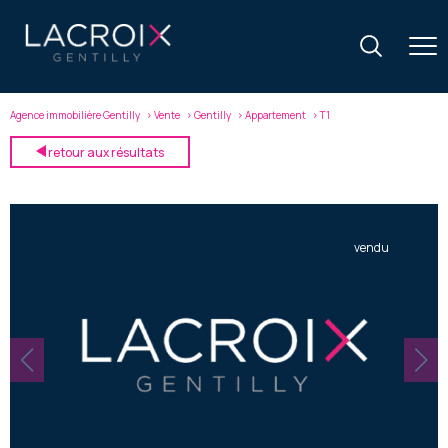
Agence immobilière Gentilly
Vente
Gentilly
Appartement
T1
retour aux résultats
vendu