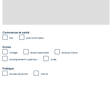
Commerces et santé
bar
presse et tabac
Ecoles
collège
école maternelle
école primaire
enseignement supérieur
lycée
Pratique
bureau de poste
mairie