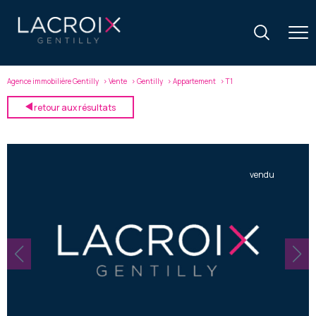
Agence immobilière Gentilly
Vente
Gentilly
Appartement
T1
retour aux résultats
vendu