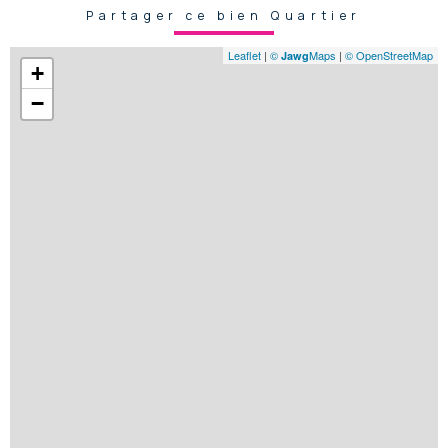
Partager ce bien Quartier
Leaflet
|
©
Maps
|
© OpenStreetMap
Jawg
+
−