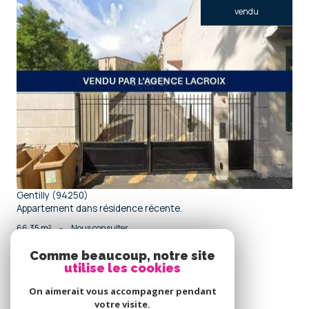
vendu
voir le bien
Gentilly (94250)
Appartement dans résidence récente.
66,35 m²
-
Nous consulter
Comme beaucoup, notre site
utilise les cookies
Se
connecter
On aimerait vous accompagner pendant
votre visite.