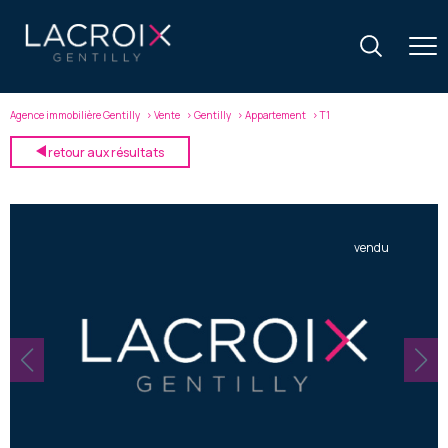
Agence immobilière Gentilly
Vente
Gentilly
Appartement
T1
retour aux résultats
vendu