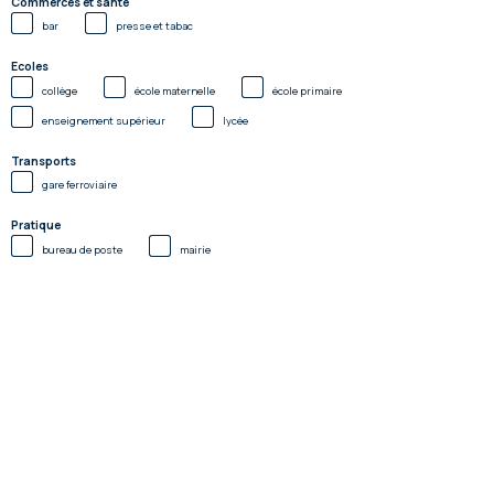
Commerces et santé
bar
presse et tabac
Ecoles
collège
école maternelle
école primaire
enseignement supérieur
lycée
Transports
gare ferroviaire
Pratique
bureau de poste
mairie