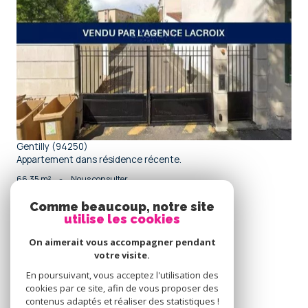
voir le bien
Gentilly (94250)
Appartement dans résidence récente.
66,35 m²
-
Nous consulter
Comme beaucoup, notre site
utilise les cookies
Se
connecter
On aimerait vous accompagner pendant
votre visite.
espace propriétaire
En poursuivant, vous acceptez l'utilisation des
cookies par ce site, afin de vous proposer des
Nous
contenus adaptés et réaliser des statistiques !