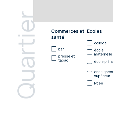
Quartier
Commerces et
Ecoles
santé
collège
bar
école
maternelle
presse et
tabac
école prima
enseignem
supérieur
lycée