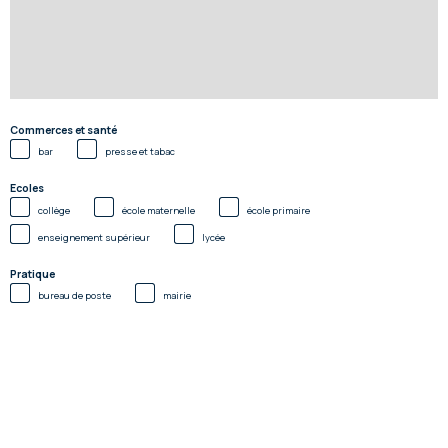
Commerces et santé
bar
presse et tabac
Ecoles
collège
école maternelle
école primaire
enseignement supérieur
lycée
Pratique
bureau de poste
mairie