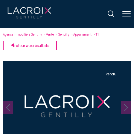
Agence immobilière Gentilly
Vente
Gentilly
Appartement
T1
retour aux résultats
vendu