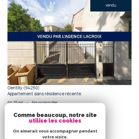
vendu
voir le bien
Gentilly (94250)
Appartement dans résidence récente.
66,35 m²
-
Nous consulter
Comme beaucoup, notre site
utilise les cookies
Se
connecter
On aimerait vous accompagner pendant
votre visite.