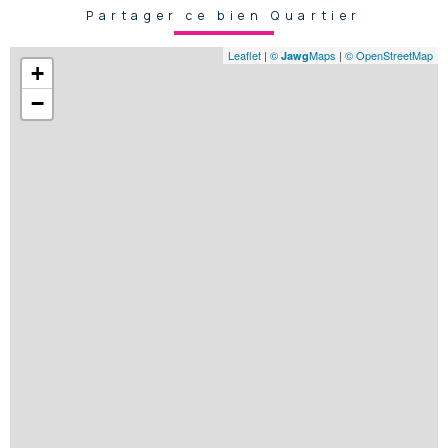
Partager ce bien Quartier
Leaflet
|
©
Maps
|
© OpenStreetMap
Jawg
+
−